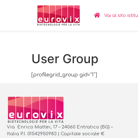
Vai al sito isti
User Group
[profilegrid_group gid=”1″]
Via Enrico Mattei, 17 – 24060 Entratico (BG) –
Italia P.I. 01542950983 | Capitale sociale €